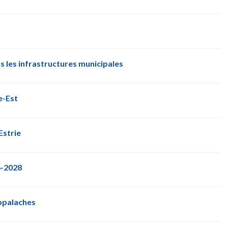
 les infrastructures municipales
e-Est
Estrie
6-2028
Appalaches