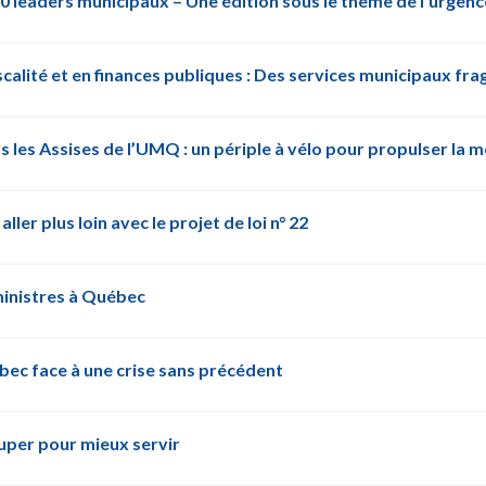
00 leaders municipaux – Une édition sous le thème de l’urgenc
scalité et en finances publiques : Des services municipaux fra
les Assises de l’UMQ : un périple à vélo pour propulser la m
ler plus loin avec le projet de loi n° 22
ministres à Québec
bec face à une crise sans précédent
uper pour mieux servir