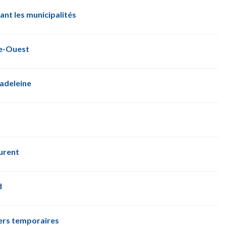
ant les municipalités
ie-Ouest
Madeleine
aurent
d
gers temporaires