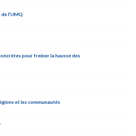
us de l’UMQ
 concrètes pour freiner la hausse des
régions et les communautés
.