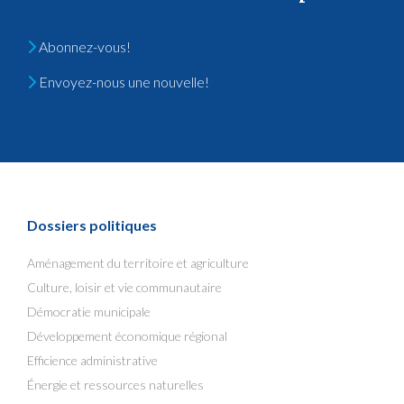
Abonnez-vous!
Envoyez-nous une nouvelle!
Dossiers politiques
Aménagement du territoire et agriculture
Culture, loisir et vie communautaire
Démocratie municipale
Développement économique régional
Efficience administrative
Énergie et ressources naturelles