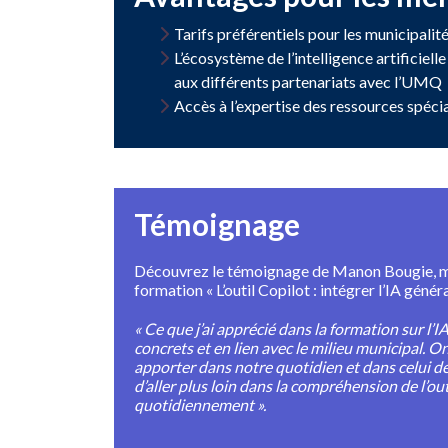
Tarifs préférentiels pour les municipal
L’écosystème de l’intelligence artificiel
aux différents partenariats avec l’UMQ
Accès à l’expertise des ressources spéci
Témoignage
Découvrez le témoignage de Manon Bougie, mai
formation « L’outil Copilot : intégrer l’IA géné
« Ce que j’ai apprécié dans la formation sur l’I
concrets et en lien avec le milieu municipal. O
apporter dans notre quotidien et dans celui de 
d’aller plus loin dans la compréhension de l’out
quotidiennement ».