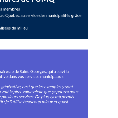
ités membres
le au Québec au service des municipalités grâce
alisées du milieu
resse de Saint-Georges, qui a suivi la
rative dans vos services municipaux ».
A générative, c’est que les exemples y sont
n voit la plus-value réelle que ça pourra nous
plusieurs services. De plus, ça m’a permis
il : je l’utilise beaucoup mieux et quasi