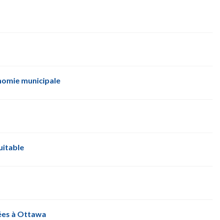
onomie municipale
uitable
uées à Ottawa