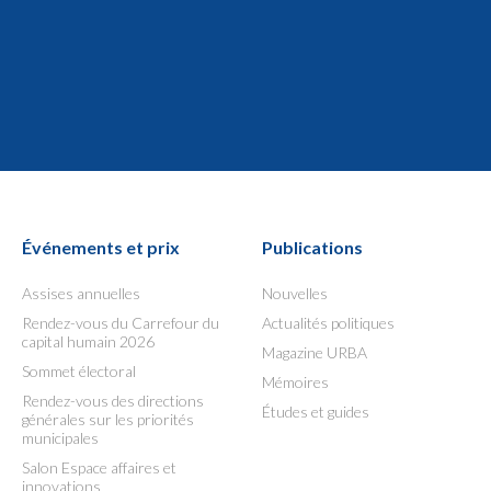
Événements et prix
Publications
Assises annuelles
Nouvelles
Rendez-vous du Carrefour du
Actualités politiques
capital humain 2026
Magazine URBA
Sommet électoral
Mémoires
Rendez-vous des directions
Études et guides
générales sur les priorités
municipales
Salon Espace affaires et
innovations