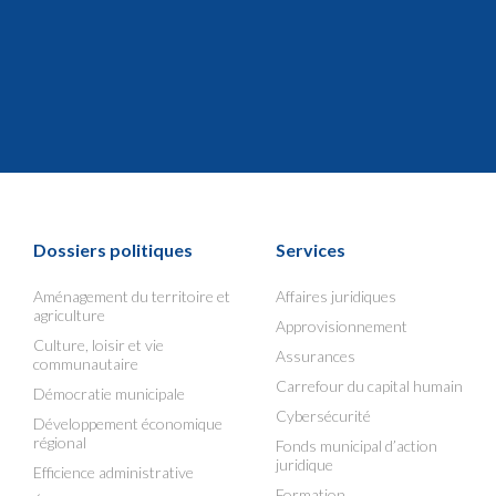
Dossiers politiques
Services
Aménagement du territoire et
Affaires juridiques
agriculture
Approvisionnement
Culture, loisir et vie
Assurances
communautaire
Carrefour du capital humain
Démocratie municipale
Cybersécurité
Développement économique
régional
Fonds municipal d’action
juridique
Efficience administrative
Formation