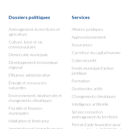
Dossiers politiques
Services
Aménagement du territoire et
Affaires juridiques
agriculture
Approvisionnement
Culture, loisir et vie
Assurances
communautaire
Carrefour du capital humain
Démocratie municipale
Cybersécurité
Développement économique
régional
Fonds municipal d’action
juridique
Efficience administrative
Formation
Énergie et ressources
naturelles
Gestion des actifs
Environnement, biodiversité et
Changements climatiques
changements climatiques
Intelligence artificielle
Fiscalité et finances
Service-conseil en
municipales
aménagement du territoire
Habitation et itinérance
Portail d’aide financière pour
Immigration et langue française