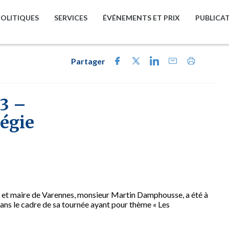
POLITIQUES
SERVICES
ÉVÉNEMENTS ET PRIX
PUBLICA
Partager
3 –
égie
 et maire de Varennes, monsieur Martin Damphousse, a été à
dans le cadre de sa tournée ayant pour thème « Les