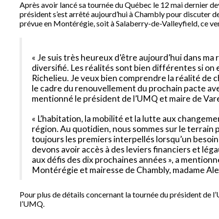
Après avoir lancé sa tournée du Québec le 12 mai dernier dev
président s’est arrêté aujourd’hui à Chambly pour discuter de
prévue en Montérégie, soit à Salaberry-de-Valleyfield, ce ve
« Je suis très heureux d’être aujourd’hui dans ma r
diversifié. Les réalités sont bien différentes si on
Richelieu. Je veux bien comprendre la réalité de 
le cadre du renouvellement du prochain pacte avec
mentionné le président de l’UMQ et maire de Va
« L’habitation, la mobilité et la lutte aux changem
région. Au quotidien, nous sommes sur le terrain
toujours les premiers interpellés lorsqu’un besoin 
devons avoir accès à des leviers financiers et lég
aux défis des dix prochaines années », a mentionn
Montérégie et mairesse de Chambly, madame Ale
Pour plus de détails concernant la tournée du président de 
l’UMQ.