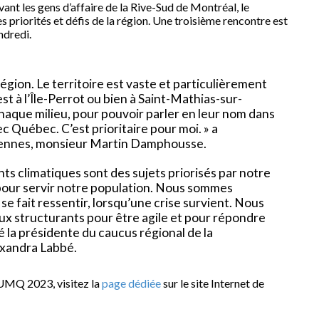
ant les gens d’affaire de la Rive-Sud de Montréal, le
s priorités et défis de la région. Une troisième rencontre est
ndredi.
égion. Le territoire est vaste et particulièrement
 est à l’Île-Perrot ou bien à Saint-Mathias-sur-
chaque milieu, pour pouvoir parler en leur nom dans
 Québec. C’est prioritaire pour moi. » a
rennes, monsieur Martin Damphousse.
ents climatiques sont des sujets priorisés par notre
 pour servir notre population. Nous sommes
se fait ressentir, lorsqu’une crise survient. Nous
aux structurants pour être agile et pour répondre
é la présidente du caucus régional de la
xandra Labbé.
l’UMQ 2023, visitez la
page dédiée
sur le site Internet de