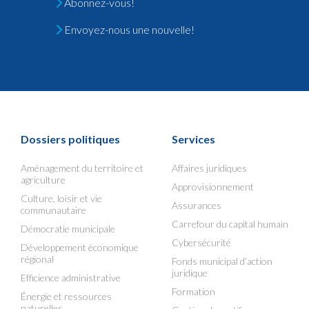
Abonnez-vous!
Envoyez-nous une nouvelle!
Dossiers politiques
Services
Aménagement du territoire et
Affaires juridiques
agriculture
Approvisionnement
Culture, loisir et vie
Assurances
communautaire
Carrefour du capital humain
Démocratie municipale
Cybersécurité
Développement économique
régional
Fonds municipal d’action
juridique
Efficience administrative
Formation
Énergie et ressources
naturelles