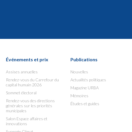
Événements et prix
Publications
Assises annuelles
Nouvelles
Rendez-vous du Carrefour du
Actualités politiques
capital humain 2026
Magazine URBA
Sommet électoral
Mémoires
Rendez-vous des directions
Études et guides
générales sur les priorités
municipales
Salon Espace affaires et
innovations
Synergie Climat