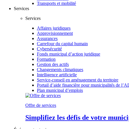
Transports et mobilité
Services
Services
Affaires juridiques
Approvisionnement
Assurances
Carrefour du capital humain
Cybersécurité
Fonds municipal d’action juridique
Formation
Gestion des actifs
Changements climatiques
Intelligence artificielle
Service-conseil en aménagement du territoire
Portail d’aide financière pour municipalités de
Plan municipal d’emplois
Offre de services
Simplifiez les défis de votre munic