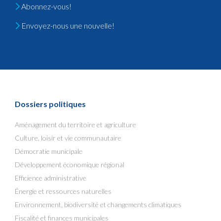
Abonnez-vous!
Envoyez-nous une nouvelle!
Dossiers politiques
Aménagement du territoire et agriculture
Culture, loisir et vie communautaire
Démocratie municipale
Développement économique régional
Efficience administrative
Énergie et ressources naturelles
Environnement, biodiversité et changements climatiques
Fiscalité et finances municipales