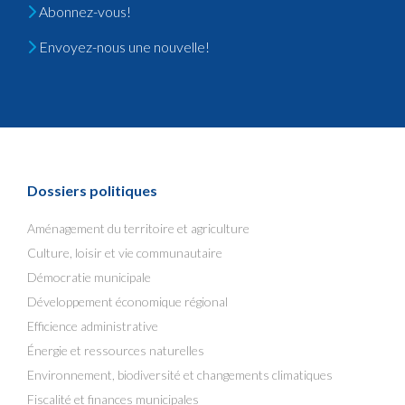
Abonnez-vous!
Envoyez-nous une nouvelle!
Dossiers politiques
Aménagement du territoire et agriculture
Culture, loisir et vie communautaire
Démocratie municipale
Développement économique régional
Efficience administrative
Énergie et ressources naturelles
Environnement, biodiversité et changements climatiques
Fiscalité et finances municipales