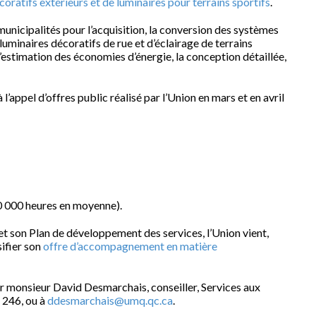
oratifs extérieurs et de luminaires pour terrains sportifs
.
unicipalités pour l’acquisition, la conversion des systèmes
 luminaires décoratifs de rue et d’éclairage de terrains
’estimation des économies d’énergie, la conception détaillée,
’appel d’offres public réalisé par l’Union en mars et en avril
0 000 heures en moyenne).
t son Plan de développement des services, l’Union vient,
ifier son
offre d’accompagnement en matière
er monsieur David Desmarchais, conseiller, Services aux
 246, ou à
ddesmarchais@umq.qc.ca
.