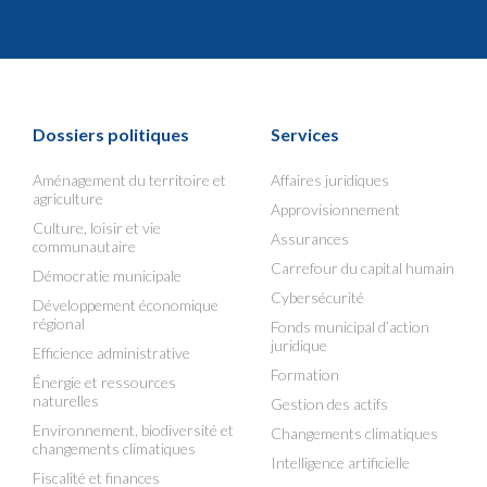
Dossiers politiques
Services
Aménagement du territoire et
Affaires juridiques
agriculture
Approvisionnement
Culture, loisir et vie
Assurances
communautaire
Carrefour du capital humain
Démocratie municipale
Cybersécurité
Développement économique
régional
Fonds municipal d’action
juridique
Efficience administrative
Formation
Énergie et ressources
naturelles
Gestion des actifs
Environnement, biodiversité et
Changements climatiques
changements climatiques
Intelligence artificielle
Fiscalité et finances