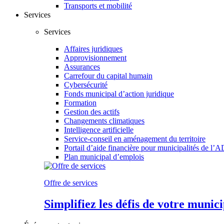
Transports et mobilité
Services
Services
Affaires juridiques
Approvisionnement
Assurances
Carrefour du capital humain
Cybersécurité
Fonds municipal d’action juridique
Formation
Gestion des actifs
Changements climatiques
Intelligence artificielle
Service-conseil en aménagement du territoire
Portail d’aide financière pour municipalités de
Plan municipal d’emplois
Offre de services
Simplifiez les défis de votre munic