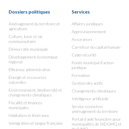
Dossiers politiques
Services
Aménagement du territoire et
Affaires juridiques
agriculture
Approvisionnement
Culture, loisir et vie
Assurances
communautaire
Carrefour du capital humain
Démocratie municipale
Cybersécurité
Développement économique
régional
Fonds municipal d’action
juridique
Efficience administrative
Formation
Énergie et ressources
naturelles
Gestion des actifs
Environnement, biodiversité et
Changements climatiques
changements climatiques
Intelligence artificielle
Fiscalité et finances
Service-conseil en
municipales
aménagement du territoire
Habitation et itinérance
Portail d’aide financière pour
Immigration et langue française
municipalités de l’ADGMQ et
de l’UMQ