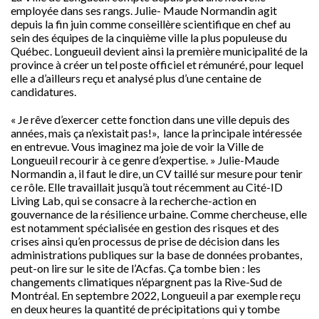
employée dans ses rangs. Julie- Maude Normandin agit
depuis la fin juin comme conseillère scientifique en chef au
sein des équipes de la cinquième ville la plus populeuse du
Québec. Longueuil devient ainsi la première municipalité de la
province à créer un tel poste officiel et rémunéré, pour lequel
elle a d’ailleurs reçu et analysé plus d’une centaine de
candidatures.
« Je rêve d’exercer cette fonction dans une ville depuis des
années, mais ça n’existait pas!», lance la principale intéressée
en entrevue. Vous imaginez ma joie de voir la Ville de
Longueuil recourir à ce genre d’expertise. » Julie-Maude
Normandin a, il faut le dire, un CV taillé sur mesure pour tenir
ce rôle. Elle travaillait jusqu’à tout récemment au Cité-ID
Living Lab, qui se consacre à la recherche-action en
gouvernance de la résilience urbaine. Comme chercheuse, elle
est notamment spécialisée en gestion des risques et des
crises ainsi qu’en processus de prise de décision dans les
administrations publiques sur la base de données probantes,
peut-on lire sur le site de l’Acfas. Ça tombe bien : les
changements climatiques n’épargnent pas la Rive-Sud de
Montréal. En septembre 2022, Longueuil a par exemple reçu
en deux heures la quantité de précipitations qui y tombe