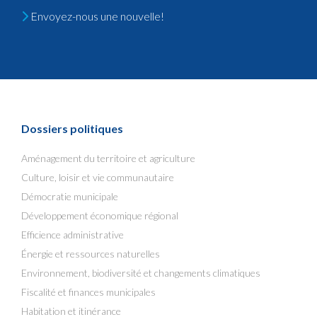
Envoyez-nous une nouvelle!
Dossiers politiques
Aménagement du territoire et agriculture
Culture, loisir et vie communautaire
Démocratie municipale
Développement économique régional
Efficience administrative
Énergie et ressources naturelles
Environnement, biodiversité et changements climatiques
Fiscalité et finances municipales
Habitation et itinérance