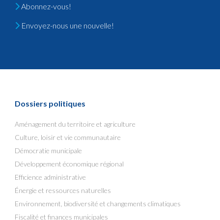
Abonnez-vous!
Envoyez-nous une nouvelle!
Dossiers politiques
Aménagement du territoire et agriculture
Culture, loisir et vie communautaire
Démocratie municipale
Développement économique régional
Efficience administrative
Énergie et ressources naturelles
Environnement, biodiversité et changements climatiques
Fiscalité et finances municipales