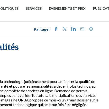
POLITIQUES
SERVICES
ÉVÉNEMENTS ET PRIX
PUBLICA
Partager
lités
de la technologie judicieusement pour améliorer la qualité de
rité et pousse les municipalités à devenir plus technos, au
me complète de services en ligne. Demande de permis,
mples sont variés. Toutefois, la multiplication des services
e magazine URBA propose ce mois-ci un grand dossier sur la
ppement technologique qui peut parfois être négligée.