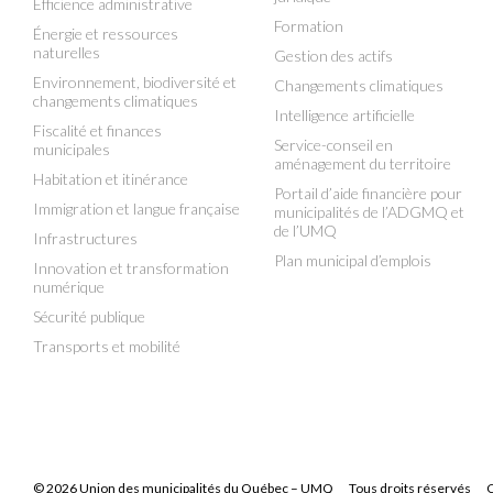
Efficience administrative
Formation
Énergie et ressources
naturelles
Gestion des actifs
Environnement, biodiversité et
Changements climatiques
changements climatiques
Intelligence artificielle
Fiscalité et finances
Service-conseil en
municipales
aménagement du territoire
Habitation et itinérance
Portail d’aide financière pour
Immigration et langue française
municipalités de l’ADGMQ et
de l’UMQ
Infrastructures
Plan municipal d’emplois
Innovation et transformation
numérique
Sécurité publique
Transports et mobilité
© 2026 Union des municipalités du Québec – UMQ
Tous droits réservés
C