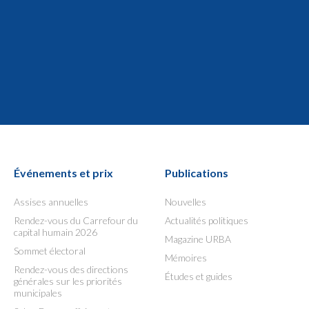
Événements et prix
Publications
Assises annuelles
Nouvelles
Rendez-vous du Carrefour du
Actualités politiques
capital humain 2026
Magazine URBA
Sommet électoral
Mémoires
Rendez-vous des directions
Études et guides
générales sur les priorités
municipales