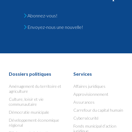
Abonnez-vous!
Envoyez-nous une nouvelle!
Dossiers politiques
Services
Aménagement du territoire et
Affaires juridiques
agriculture
Approvisionnement
Culture, loisir et vie
Assurances
communautaire
Carrefour du capital humain
Démocratie municipale
Cybersécurité
Développement économique
régional
Fonds municipal d’action
juridique