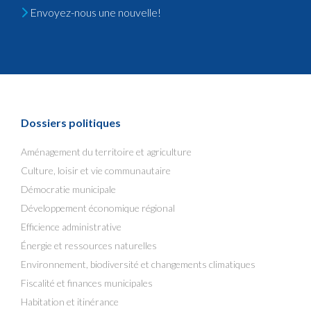
Envoyez-nous une nouvelle!
Dossiers politiques
Aménagement du territoire et agriculture
Culture, loisir et vie communautaire
Démocratie municipale
Développement économique régional
Efficience administrative
Énergie et ressources naturelles
Environnement, biodiversité et changements climatiques
Fiscalité et finances municipales
Habitation et itinérance