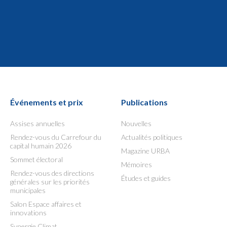
Événements et prix
Publications
Assises annuelles
Nouvelles
Rendez-vous du Carrefour du
Actualités politiques
capital humain 2026
Magazine URBA
Sommet électoral
Mémoires
Rendez-vous des directions
Études et guides
générales sur les priorités
municipales
Salon Espace affaires et
innovations
Synergie Climat