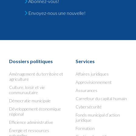
Abonnez-vous!
Envoyez-nous une nouvelle!
Dossiers politiques
Services
Aménagement du territoire et
Affaires juridiques
agriculture
Approvisionnement
Culture, loisir et vie
Assurances
communautaire
Carrefour du capital humain
Démocratie municipale
Cybersécurité
Développement économique
régional
Fonds municipal d’action
juridique
Efficience administrative
Formation
Énergie et ressources
naturelles