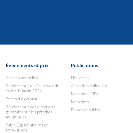
Événements et prix
Publications
Assises annuelles
Nouvelles
Rendez-vous du Carrefour du
Actualités politiques
capital humain 2026
Magazine URBA
Sommet électoral
Mémoires
Rendez-vous des directions
Études et guides
générales sur les priorités
municipales
Salon Espace affaires et
innovations