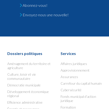
Abonnez-vous!
Envoyez-nous une nouvelle!
Dossiers politiques
Services
Aménagement du territoire et
Affaires juridiques
agriculture
Approvisionnement
Culture, loisir et vie
Assurances
communautaire
Carrefour du capital humain
Démocratie municipale
Cybersécurité
Développement économique
régional
Fonds municipal d’action
juridique
Efficience administrative
Formation
Énergie et ressources