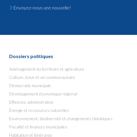
Envoyez-nous une nouvelle!
Dossiers politiques
Aménagement du territoire et agriculture
Culture, loisir et vie communautaire
Démocratie municipale
Développement économique régional
Efficience administrative
Énergie et ressources naturelles
Environnement, biodiversité et changements climatiques
Fiscalité et finances municipales
Habitation et itinérance