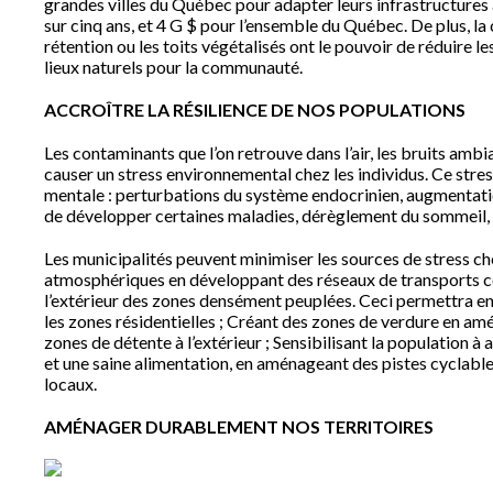
grandes villes du Québec pour adapter leurs infrastructures
sur cinq ans, et 4 G $ pour l’ensemble du Québec. De plus, la 
rétention ou les toits végétalisés ont le pouvoir de réduire les 
lieux naturels pour la communauté.
ACCROÎTRE LA RÉSILIENCE DE NOS POPULATIONS
Les contaminants que l’on retrouve dans l’air, les bruits ambi
causer un stress environnemental chez les individus. Ce stre
mentale : perturbations du système endocrinien, augmentatio
de développer certaines maladies, dérèglement du sommeil, v
Les municipalités peuvent minimiser les sources de stress ch
atmosphériques en développant des réseaux de transports col
l’extérieur des zones densément peuplées. Ceci permettra e
les zones résidentielles ; Créant des zones de verdure en amé
zones de détente à l’extérieur ; Sensibilisant la population 
et une saine alimentation, en aménageant des pistes cyclables
locaux.
AMÉNAGER DURABLEMENT NOS TERRITOIRES