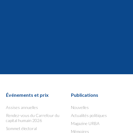
Événements et prix
Publications
Assises annuelles
Nouvelles
Rendez-vous du Carrefour du
Actualités politiques
capital humain 2026
Magazine URBA
Sommet électoral
Mémoires