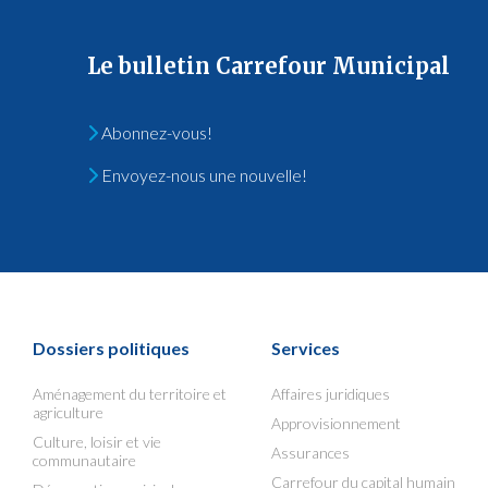
Le bulletin Carrefour Municipal
Abonnez-vous!
Envoyez-nous une nouvelle!
Dossiers politiques
Services
Aménagement du territoire et
Affaires juridiques
agriculture
Approvisionnement
Culture, loisir et vie
Assurances
communautaire
Carrefour du capital humain