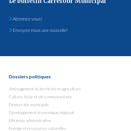
Le bulletin Carrefour Municipal
Abonnez-vous!
Envoyez-nous une nouvelle!
Dossiers politiques
Aménagement du territoire et agriculture
Culture, loisir et vie communautaire
Démocratie municipale
Développement économique régional
Efficience administrative
Énergie et ressources naturelles