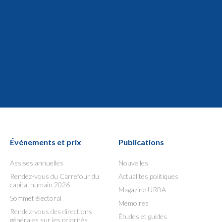
Événements et prix
Publications
Assises annuelles
Nouvelles
Rendez-vous du Carrefour du
Actualités politiques
capital humain 2026
Magazine URBA
Sommet électoral
Mémoires
Rendez-vous des directions
Études et guides
générales sur les priorités