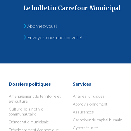
Le bulletin Carrefour Municipal
Abonnez-vous!
Envoyez-nous une nouvelle!
Dossiers politiques
Services
Aménagement du territoire et
Affaires juridiques
agriculture
Approvisionnement
Culture, loisir et vie
Assurances
communautaire
Carrefour du capital humain
Démocratie municipale
Cybersécurité
Développement économique