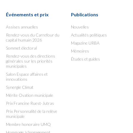
Événements et prix
Publications
Assises annuelles
Nouvelles
Rendez-vous du Carrefour du
Actualités politiques
capital humain 2026
Magazine URBA
Sommet électoral
Mémoires
Rendez-vous des directions
Études et guides
générales sur les priorités
municipales
Salon Espace affaires et
innovations
Synergie Climat
Mérite Ovation municipale
Prix Francine Ruest-Jutras
Prix Personnalité de la relève
municipale
Membre honoraire UMQ
Hommage à l’engagement