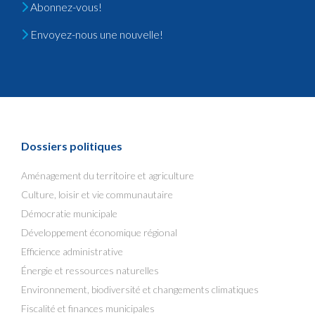
Abonnez-vous!
Envoyez-nous une nouvelle!
Dossiers politiques
Aménagement du territoire et agriculture
Culture, loisir et vie communautaire
Démocratie municipale
Développement économique régional
Efficience administrative
Énergie et ressources naturelles
Environnement, biodiversité et changements climatiques
Fiscalité et finances municipales