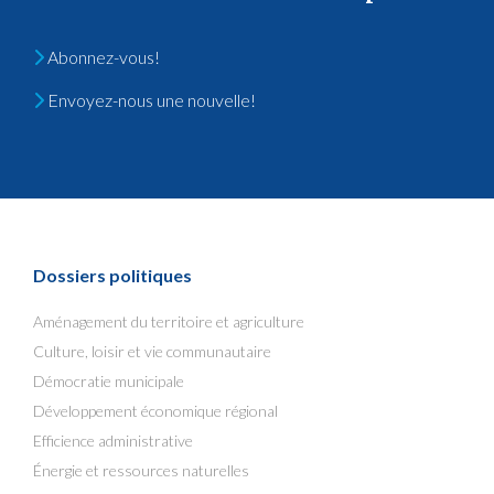
Abonnez-vous!
Envoyez-nous une nouvelle!
Dossiers politiques
Aménagement du territoire et agriculture
Culture, loisir et vie communautaire
Démocratie municipale
Développement économique régional
Efficience administrative
Énergie et ressources naturelles