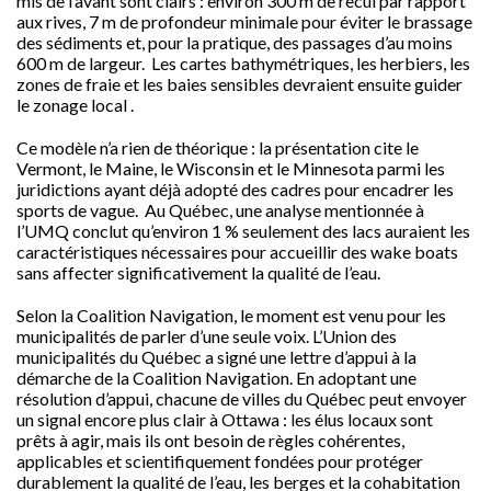
mis de l’avant sont clairs : environ 300 m de recul par rapport
aux rives, 7 m de profondeur minimale pour éviter le brassage
des sédiments et, pour la pratique, des passages d’au moins
600 m de largeur. Les cartes bathymétriques, les herbiers, les
zones de fraie et les baies sensibles devraient ensuite guider
le zonage local .
Ce modèle n’a rien de théorique : la présentation cite le
Vermont, le Maine, le Wisconsin et le Minnesota parmi les
juridictions ayant déjà adopté des cadres pour encadrer les
sports de vague. Au Québec, une analyse mentionnée à
l’UMQ conclut qu’environ 1 % seulement des lacs auraient les
caractéristiques nécessaires pour accueillir des wake boats
sans affecter significativement la qualité de l’eau.
Selon la Coalition Navigation, le moment est venu pour les
municipalités de parler d’une seule voix. L’Union des
municipalités du Québec a signé une lettre d’appui à la
démarche de la Coalition Navigation. En adoptant une
résolution d’appui, chacune de villes du Québec peut envoyer
un signal encore plus clair à Ottawa : les élus locaux sont
prêts à agir, mais ils ont besoin de règles cohérentes,
applicables et scientifiquement fondées pour protéger
durablement la qualité de l’eau, les berges et la cohabitation