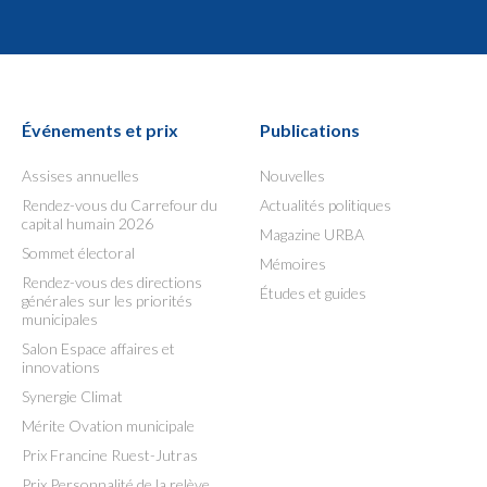
Événements et prix
Publications
Assises annuelles
Nouvelles
Rendez-vous du Carrefour du
Actualités politiques
capital humain 2026
Magazine URBA
Sommet électoral
Mémoires
Rendez-vous des directions
Études et guides
générales sur les priorités
municipales
Salon Espace affaires et
innovations
Synergie Climat
Mérite Ovation municipale
Prix Francine Ruest-Jutras
Prix Personnalité de la relève