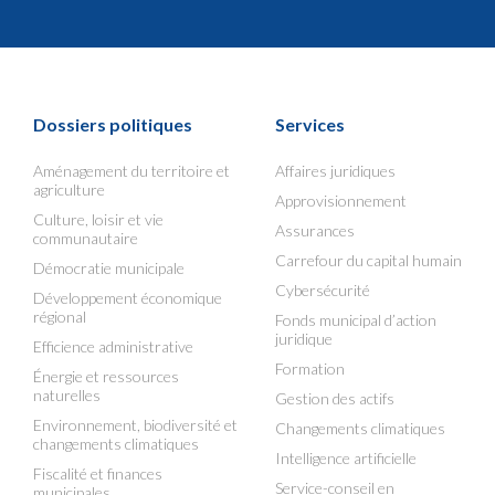
Dossiers politiques
Services
Aménagement du territoire et
Affaires juridiques
agriculture
Approvisionnement
Culture, loisir et vie
Assurances
communautaire
Carrefour du capital humain
Démocratie municipale
Cybersécurité
Développement économique
régional
Fonds municipal d’action
juridique
Efficience administrative
Formation
Énergie et ressources
naturelles
Gestion des actifs
Environnement, biodiversité et
Changements climatiques
changements climatiques
Intelligence artificielle
Fiscalité et finances
Service-conseil en
municipales