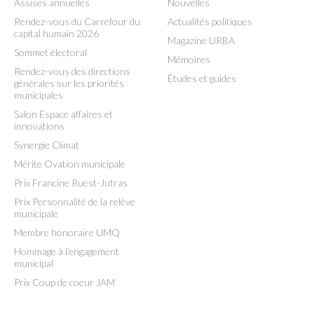
Assises annuelles
Nouvelles
Rendez-vous du Carrefour du
Actualités politiques
capital humain 2026
Magazine URBA
Sommet électoral
Mémoires
Rendez-vous des directions
Études et guides
générales sur les priorités
municipales
Salon Espace affaires et
innovations
Synergie Climat
Mérite Ovation municipale
Prix Francine Ruest-Jutras
Prix Personnalité de la relève
municipale
Membre honoraire UMQ
Hommage à l’engagement
municipal
Prix Coup de coeur JAM