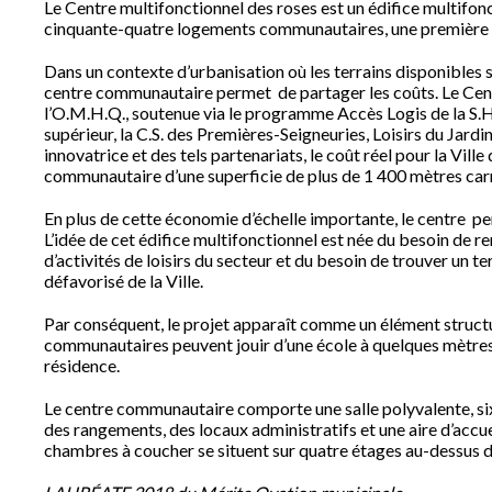
Le Centre multifonctionnel des roses est un édifice multifon
cinquante-quatre logements communautaires, une première
Dans un contexte d’urbanisation où les terrains disponibles s
centre communautaire permet de partager les coûts. Le Centr
l’O.M.H.Q., soutenue via le programme Accès Logis de la S.H.
supérieur, la C.S. des Premières-Seigneuries, Loisirs du Jardi
innovatrice et des tels partenariats, le coût réel pour la Vill
communautaire d’une superficie de plus de 1 400 mètres car
En plus de cette économie d’échelle importante, le centre per
L’idée de cet édifice multifonctionnel est née du besoin de re
d’activités de loisirs du secteur et du besoin de trouver un 
défavorisé de la Ville.
Par conséquent, le projet apparaît comme un élément structu
communautaires peuvent jouir d’une école à quelques mètres e
résidence.
Le centre communautaire comporte une salle polyvalente, six l
des rangements, des locaux administratifs et une aire d’accu
chambres à coucher se situent sur quatre étages au-dessus d