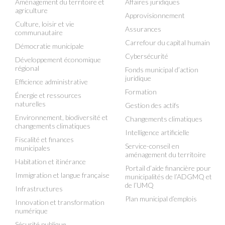
Aménagement du territoire et
Affaires juridiques
agriculture
Approvisionnement
Culture, loisir et vie
Assurances
communautaire
Carrefour du capital humain
Démocratie municipale
Cybersécurité
Développement économique
régional
Fonds municipal d’action
juridique
Efficience administrative
Formation
Énergie et ressources
naturelles
Gestion des actifs
Environnement, biodiversité et
Changements climatiques
changements climatiques
Intelligence artificielle
Fiscalité et finances
Service-conseil en
municipales
aménagement du territoire
Habitation et itinérance
Portail d’aide financière pour
Immigration et langue française
municipalités de l’ADGMQ et
de l’UMQ
Infrastructures
Plan municipal d’emplois
Innovation et transformation
numérique
Sécurité publique