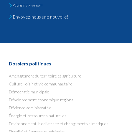
Abonnez-vous!
Envoyez-nous une nouvelle!
Dossiers politiques
Aménagement du territoire et agriculture
Culture, loisir et vie communautaire
Démocratie municipale
Développement économique régional
Efficience administrative
Énergie et ressources naturelles
Environnement, biodiversité et changements climatiques
Fiscalité et finances municipales