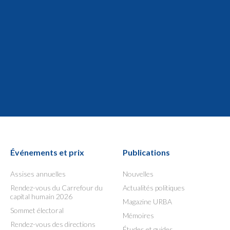
Événements et prix
Publications
Assises annuelles
Nouvelles
Rendez-vous du Carrefour du
Actualités politiques
capital humain 2026
Magazine URBA
Sommet électoral
Mémoires
Rendez-vous des directions
Études et guides