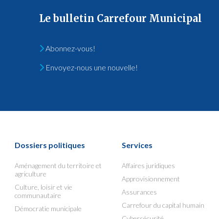
Le bulletin Carrefour Municipal
Abonnez-vous!
Envoyez-nous une nouvelle!
Dossiers politiques
Services
Aménagement du territoire et
Affaires juridiques
agriculture
Approvisionnement
Culture, loisir et vie
Assurances
communautaire
Carrefour du capital humain
Démocratie municipale
Cybersécurité