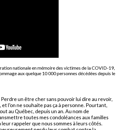
ation nationale en mémoire des victimes de la COVID-19,
 hommage aux quelque 10 000 personnes décédées depuis le
 Perdre un être cher sans pouvoir lui dire au revoir,
e, et l’on ne souhaite pas ça à personne. Pourtant,
rtout au Québec, depuis un an. Au nom de
ransmettre toutes mes condoléances aux familles
 à leur rappeler que nous sommes à leurs côtés.
lheureusement perdu leur combat contre la