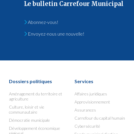
Le bulletin Carrefour Municipal
Abonnez-vous!
Envoyez-nous une nouvelle!
Dossiers politiques
Services
Aménagement du territoire et
Affaires juridiques
agriculture
Approvisionnement
Culture, loisir et vie
Assurances
communautaire
Carrefour du capital humain
Démocratie municipale
Cybersécurité
Développement économique
régional