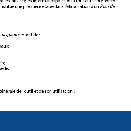
illes, aux régies intermunicipales ou à tout autre organisme
nstitue une première étape dans l’élaboration d’un
Plan de
unicipaux
permet de :
paux;
és;
uelle.
nérale de l’outil et de son utilisation !