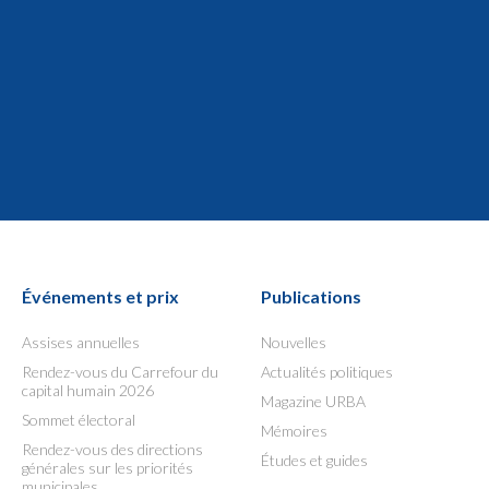
Événements et prix
Publications
Assises annuelles
Nouvelles
Rendez-vous du Carrefour du
Actualités politiques
capital humain 2026
Magazine URBA
Sommet électoral
Mémoires
Rendez-vous des directions
Études et guides
générales sur les priorités
municipales