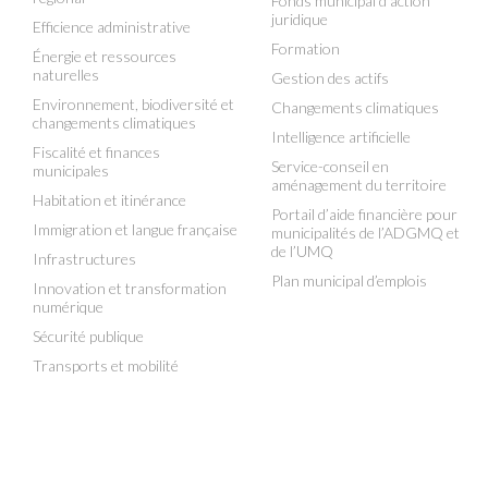
Fonds municipal d’action
juridique
Efficience administrative
Formation
Énergie et ressources
naturelles
Gestion des actifs
Environnement, biodiversité et
Changements climatiques
changements climatiques
Intelligence artificielle
Fiscalité et finances
Service-conseil en
municipales
aménagement du territoire
Habitation et itinérance
Portail d’aide financière pour
Immigration et langue française
municipalités de l’ADGMQ et
de l’UMQ
Infrastructures
Plan municipal d’emplois
Innovation et transformation
numérique
Sécurité publique
Transports et mobilité