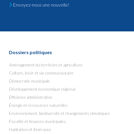
Envoyez-nous une nouvelle!
Dossiers politiques
Aménagement du territoire et agriculture
Culture, loisir et vie communautaire
Démocratie municipale
Développement économique régional
Efficience administrative
Énergie et ressources naturelles
Environnement, biodiversité et changements climatiques
Fiscalité et finances municipales
Habitation et itinérance