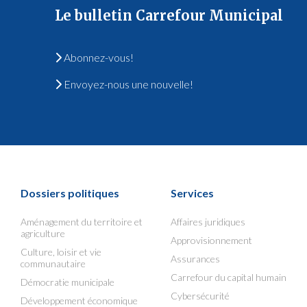
Le bulletin Carrefour Municipal
Abonnez-vous!
Envoyez-nous une nouvelle!
Dossiers politiques
Services
Aménagement du territoire et
Affaires juridiques
agriculture
Approvisionnement
Culture, loisir et vie
Assurances
communautaire
Carrefour du capital humain
Démocratie municipale
Cybersécurité
Développement économique