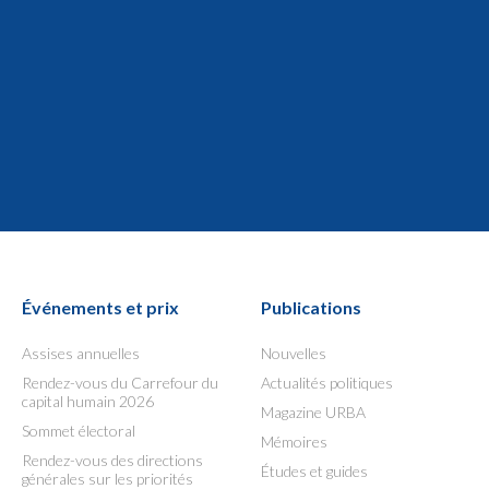
Événements et prix
Publications
Assises annuelles
Nouvelles
Rendez-vous du Carrefour du
Actualités politiques
capital humain 2026
Magazine URBA
Sommet électoral
Mémoires
Rendez-vous des directions
Études et guides
générales sur les priorités