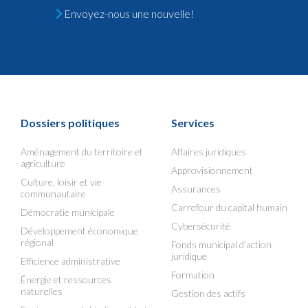
Envoyez-nous une nouvelle!
Dossiers politiques
Services
Aménagement du territoire et
Affaires juridiques
agriculture
Approvisionnement
Culture, loisir et vie
Assurances
communautaire
Carrefour du capital humain
Démocratie municipale
Cybersécurité
Développement économique
régional
Fonds municipal d’action
juridique
Efficience administrative
Formation
Énergie et ressources
naturelles
Gestion des actifs