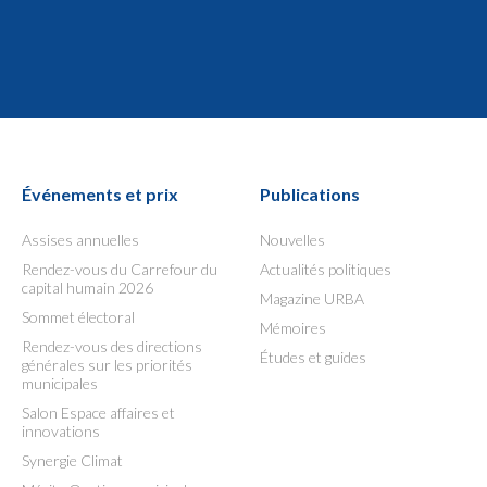
Événements et prix
Publications
Assises annuelles
Nouvelles
Rendez-vous du Carrefour du
Actualités politiques
capital humain 2026
Magazine URBA
Sommet électoral
Mémoires
Rendez-vous des directions
Études et guides
générales sur les priorités
municipales
Salon Espace affaires et
innovations
Synergie Climat