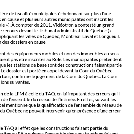
ère de fiscalité municipale s’échelonnant sur plus d’une
s en cause et plusieurs autres municipalités ont inscrit les
ôle »). À compter de 2011, Vidéotron a contesté un grand
e recours devant le Tribunal administratif du Québec («
pliquant les villes de Québec, Montréal, Laval et Longueuil.
n des dossiers en cause.
sont des équipements mobiles et non des immeubles au sens
raient pas être inscrites au Rôle. Les municipalités prétendent
que les stations de base sont des constructions faisant partie
 Le dossier est porté en appel devant la Cour du Québec,
on tour, confirme le jugement de la Cour du Québec. La Cour
ions suivantes.
de la LFM à celle du TAQ, en lui imputant des erreurs qu’il
 de l’ensemble du réseau de l’Intimée. En effet, suivant les
pel mentionne que la qualification de l’ensemble du réseau de
ur du Québec ne pouvait intervenir qu’en présence d’une erreur
 le TAQ à l’effet que les constructions faisant partie du
nscrites au Rôle puisque l’ensemble des constructions faisant