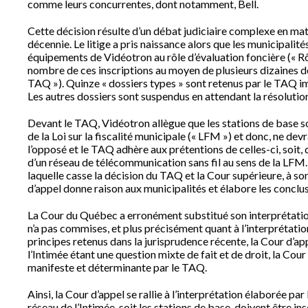
comme leurs concurrentes, dont notamment, Bell.
Cette décision résulte d’un débat judiciaire complexe en mati
décennie. Le litige a pris naissance alors que les municipalité
équipements de Vidéotron au rôle d’évaluation foncière (« R
nombre de ces inscriptions au moyen de plusieurs dizaines d
TAQ »). Quinze « dossiers types » sont retenus par le TAQ im
Les autres dossiers sont suspendus en attendant la résolutio
Devant le TAQ, Vidéotron allègue que les stations de base 
de la Loi sur la fiscalité municipale (« LFM ») et donc, ne dev
l’opposé et le TAQ adhère aux prétentions de celles-ci, soit, 
d’un réseau de télécommunication sans fil au sens de la LFM.
laquelle casse la décision du TAQ et la Cour supérieure, à s
d’appel donne raison aux municipalités et élabore les conclus
La Cour du Québec a erronément substitué son interprétation 
n’a pas commises, et plus précisément quant à l’interprétation
principes retenus dans la jurisprudence récente, la Cour d’ap
l’Intimée étant une question mixte de fait et de droit, la Co
manifeste et déterminante par le TAQ.
Ainsi, la Cour d’appel se rallie à l’interprétation élaborée par
réseau de l’Intimée, soit les stations de base, doivent être i