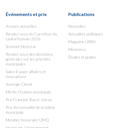
Événements et prix
Publications
Assises annuelles
Nouvelles
Rendez-vous du Carrefour du
Actualités politiques
capital humain 2026
Magazine URBA
Sommet électoral
Mémoires
Rendez-vous des directions
Études et guides
générales sur les priorités
municipales
Salon Espace affaires et
innovations
Synergie Climat
Mérite Ovation municipale
Prix Francine Ruest-Jutras
Prix Personnalité de la relève
municipale
Membre honoraire UMQ
Hommage à l’engagement