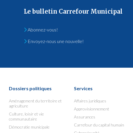
Le bulletin Carrefour Municipal
Abonnez-vous!
Envoyez-nous une nouvelle!
Dossiers politiques
Services
Aménagement du territoire et
Affaires juridiques
agriculture
Approvisionnement
Culture, loisir et vie
Assurances
communautaire
Carrefour du capital humain
Démocratie municipale
Cybersécurité