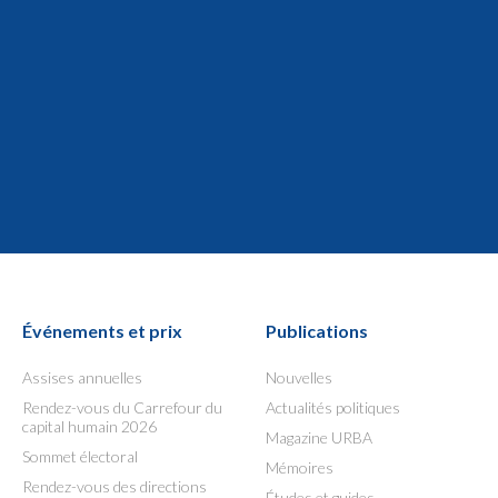
Événements et prix
Publications
Assises annuelles
Nouvelles
Rendez-vous du Carrefour du
Actualités politiques
capital humain 2026
Magazine URBA
Sommet électoral
Mémoires
Rendez-vous des directions
Études et guides