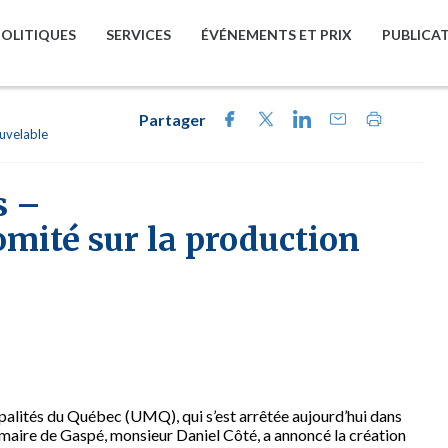
POLITIQUES
SERVICES
ÉVÉNEMENTS ET PRIX
PUBLICA
Partager
uvelable
s –
mité sur la production
ipalités du Québec (UMQ), qui s’est arrêtée aujourd’hui dans
 maire de Gaspé, monsieur Daniel Côté, a annoncé la création