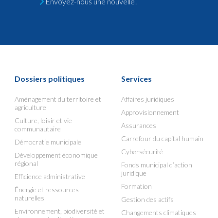
Envoyez-nous une nouvelle!
Dossiers politiques
Services
Aménagement du territoire et
Affaires juridiques
agriculture
Approvisionnement
Culture, loisir et vie
Assurances
communautaire
Carrefour du capital humain
Démocratie municipale
Cybersécurité
Développement économique
régional
Fonds municipal d’action
juridique
Efficience administrative
Formation
Énergie et ressources
naturelles
Gestion des actifs
Environnement, biodiversité et
Changements climatiques