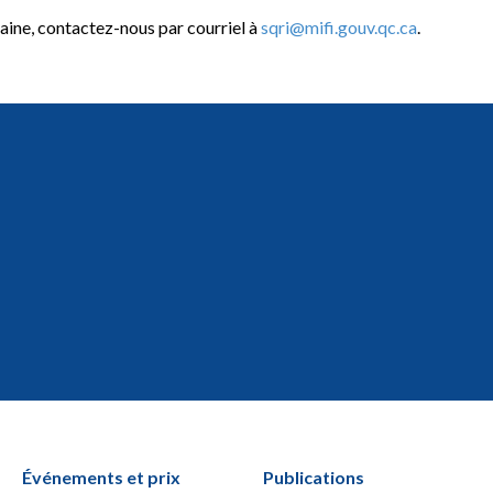
ine, contactez-nous par courriel à
sqri@mifi.gouv.qc.ca
.
Événements et prix
Publications