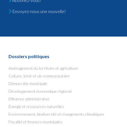
Abonnez-vous!
Envoyez-nous une nouvelle!
Dossiers politiques
Aménagement du territoire et agriculture
Culture, loisir et vie communautaire
Démocratie municipale
Développement économique régional
Efficience administrative
Énergie et ressources naturelles
Environnement, biodiversité et changements climatiques
Fiscalité et finances municipales