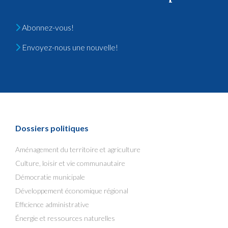
Abonnez-vous!
Envoyez-nous une nouvelle!
Dossiers politiques
Aménagement du territoire et agriculture
Culture, loisir et vie communautaire
Démocratie municipale
Développement économique régional
Efficience administrative
Énergie et ressources naturelles