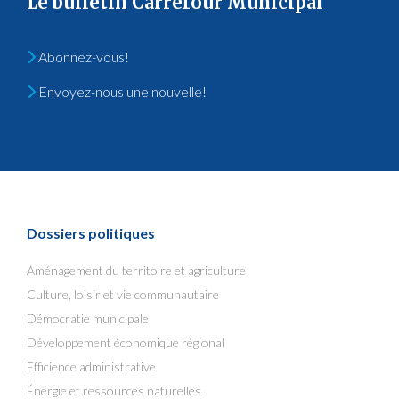
Le bulletin Carrefour Municipal
Abonnez-vous!
Envoyez-nous une nouvelle!
Dossiers politiques
Aménagement du territoire et agriculture
Culture, loisir et vie communautaire
Démocratie municipale
Développement économique régional
Efficience administrative
Énergie et ressources naturelles