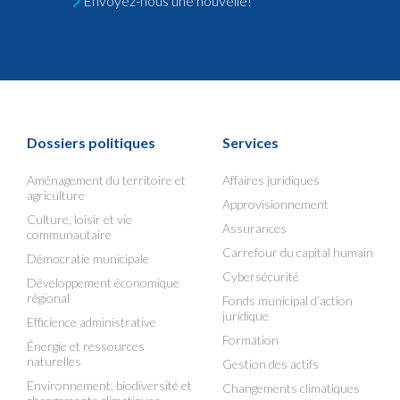
Envoyez-nous une nouvelle!
Dossiers politiques
Services
Aménagement du territoire et
Affaires juridiques
agriculture
Approvisionnement
Culture, loisir et vie
Assurances
communautaire
Carrefour du capital humain
Démocratie municipale
Cybersécurité
Développement économique
régional
Fonds municipal d’action
juridique
Efficience administrative
Formation
Énergie et ressources
naturelles
Gestion des actifs
Environnement, biodiversité et
Changements climatiques