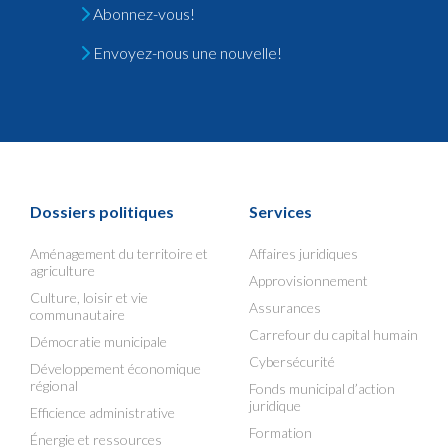
Abonnez-vous!
Envoyez-nous une nouvelle!
Dossiers politiques
Services
Aménagement du territoire et
Affaires juridiques
agriculture
Approvisionnement
Culture, loisir et vie
Assurances
communautaire
Carrefour du capital humain
Démocratie municipale
Cybersécurité
Développement économique
régional
Fonds municipal d’action
juridique
Efficience administrative
Formation
Énergie et ressources