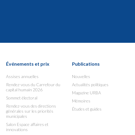
Événements et prix
Publications
Assises annuelles
Nouvelles
Rendez-vous du Carrefour du
Actualités politiques
capital humain 2026
Magazine URBA
Sommet électoral
Mémoires
Rendez-vous des directions
Études et guides
générales sur les priorités
municipales
Salon Espace affaires et
innovations