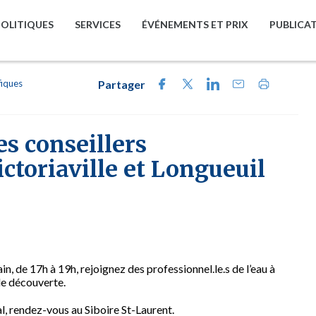
POLITIQUES
SERVICES
ÉVÉNEMENTS ET PRIX
PUBLICA
fiques
Partager
s conseillers
ictoriaville et Longueuil
, de 17h à 19h, rejoignez des professionnel.le.s de l’eau à
de découverte.
 rendez-vous au Siboire St-Laurent.