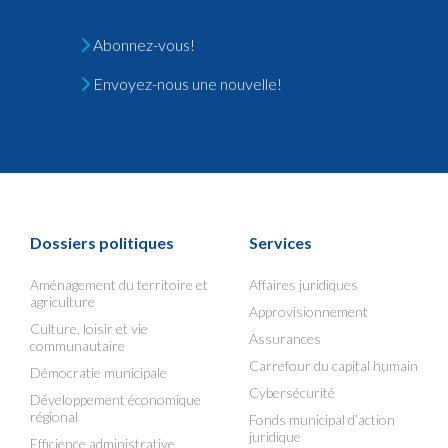
Abonnez-vous!
Envoyez-nous une nouvelle!
Dossiers politiques
Services
Aménagement du territoire et
Affaires juridiques
agriculture
Approvisionnement
Culture, loisir et vie
Assurances
communautaire
Carrefour du capital humain
Démocratie municipale
Cybersécurité
Développement économique
régional
Fonds municipal d’action
juridique
Efficience administrative