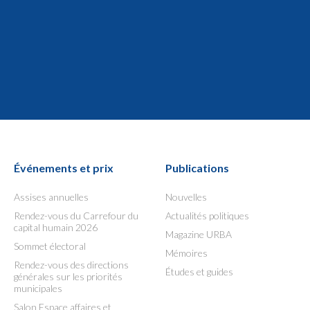
Événements et prix
Publications
Assises annuelles
Nouvelles
Rendez-vous du Carrefour du
Actualités politiques
capital humain 2026
Magazine URBA
Sommet électoral
Mémoires
Rendez-vous des directions
Études et guides
générales sur les priorités
municipales
Salon Espace affaires et